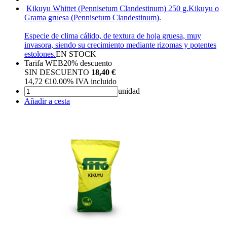
Kikuyu Whittet (Pennisetum Clandestinum) 250 g.
Kikuyu o
Grama gruesa (Pennisetum Clandestinum).
Especie de clima cálido, de textura de hoja gruesa, muy
invasora, siendo su crecimiento mediante rizomas y potentes
estolones.
EN STOCK
Tarifa WEB
20%
descuento
SIN DESCUENTO
18,40 €
14,72
€
10.00%
IVA incluido
unidad
Añadir a cesta