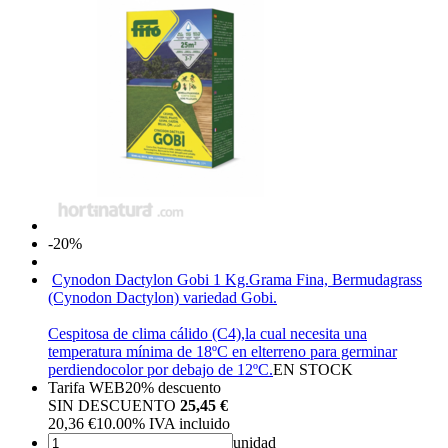
-20%
Cynodon Dactylon Gobi 1 Kg.
Grama Fina, Bermudagrass
(Cynodon Dactylon) variedad Gobi.
Cespitosa de clima cálido (C4),la cual necesita una
temperatura mínima de 18ºC en elterreno para germinar
perdiendocolor por debajo de 12ºC.
EN STOCK
Tarifa WEB
20%
descuento
SIN DESCUENTO
25,45 €
20,36
€
10.00%
IVA incluido
unidad