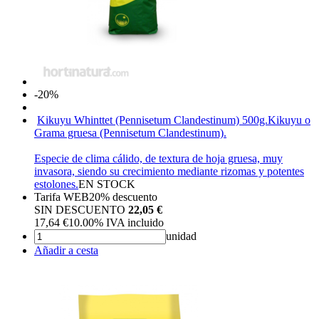
-20%
Kikuyu Whinttet (Pennisetum Clandestinum) 500g.
Kikuyu o
Grama gruesa (Pennisetum Clandestinum).
Especie de clima cálido, de textura de hoja gruesa, muy
invasora, siendo su crecimiento mediante rizomas y potentes
estolones.
EN STOCK
Tarifa WEB
20%
descuento
SIN DESCUENTO
22,05 €
17,64
€
10.00%
IVA incluido
unidad
Añadir a cesta