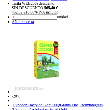
Tarifa WEB
20%
descuento
SIN DESCUENTO
565,40 €
452,32
€
10.00%
IVA incluido
unidad
Añadir a cesta
-20%
Cynodon Dactylon Gobi 500g
Grama Fina, Bermudagrass
(Cynodon Dactylon) variedad Gobi.