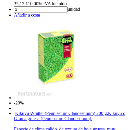
35,12
€
10.00%
IVA incluido
unidad
Añadir a cesta
-20%
Kikuyu Whittet (Pennisetum Clandestinum) 200 g.
Kikuyu o
Grama gruesa (Pennisetum Clandestinum).
Especie de clima cálido, de textura de hoja gruesa, muy