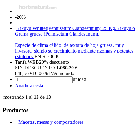
-20%
Kikuyu Whittet(Pennisetum Clandestinum) 25 Kg.
Kikuyu o
Grama gruesa (Pennisetum Clandestinum).
Especie de clima cálido, de textura de hoja gruesa, muy
invasora, siendo su crecimiento mediante rizomas y potentes
estolones.
EN STOCK
Tarifa WEB
20%
descuento
SIN DESCUENTO
1.060,70 €
848,56
€
10.00%
IVA incluido
unidad
Añadir a cesta
mostrando
1
al
13
de
13
Productos
Macetas, mesas y compostadores