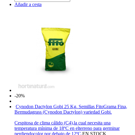
Añadir a cesta
-20%
Cynodon Dactylon Gobi 25 Kg. Semillas Fito
Grama Fina,
Bermudagrass (Cynodon Dactylon) variedad Gobi.
Cespitosa de clima cálido (C4),la cual necesita una
temperatura mínima de 18ºC en elterreno para germinar
perdiendocolor por debajo de 12ºC.
EN STOCK