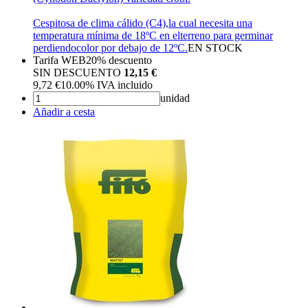
Cespitosa de clima cálido (C4),la cual necesita una
temperatura mínima de 18ºC en elterreno para germinar
perdiendocolor por debajo de 12ºC.
EN STOCK
Tarifa WEB
20%
descuento
SIN DESCUENTO
12,15 €
9,72
€
10.00%
IVA incluido
unidad
Añadir a cesta