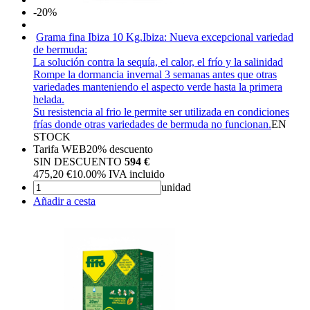
-20%
Grama fina Ibiza 10 Kg.
Ibiza: Nueva excepcional variedad
de bermuda:
La solución contra la sequía, el calor, el frío y la salinidad
Rompe la dormancia invernal 3 semanas antes que otras
variedades manteniendo el aspecto verde hasta la primera
helada.
Su resistencia al frio le permite ser utilizada en condiciones
frías donde otras variedades de bermuda no funcionan.
EN
STOCK
Tarifa WEB
20%
descuento
SIN DESCUENTO
594 €
475,20
€
10.00%
IVA incluido
unidad
Añadir a cesta