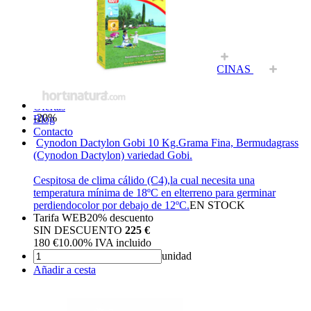
Riego
Nutrición Vegetal
CONTROL DE PLAGAS
Artículos agricultura
Herramientas, maquinaria y accesorios
FUEGO Y MANTENIMIENTO DE PISCINAS
MASCOTAS Y HOGAR
Novedades
Ofertas
-20%
Blog
Contacto
Cynodon Dactylon Gobi 10 Kg.
Grama Fina, Bermudagrass
(Cynodon Dactylon) variedad Gobi.
Cespitosa de clima cálido (C4),la cual necesita una
temperatura mínima de 18ºC en elterreno para germinar
perdiendocolor por debajo de 12ºC.
EN STOCK
Tarifa WEB
20%
descuento
SIN DESCUENTO
225 €
180
€
10.00%
IVA incluido
unidad
Añadir a cesta