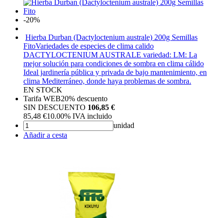
-20%
Hierba Durban (Dactyloctenium australe) 200g Semillas
Fito
Variedades de especies de clima calido
DACTYLOCTENIUM AUSTRALE variedad: LM: La
mejor solución para condiciones de sombra en clima cálido
Ideal jardinería pública y privada de bajo mantenimiento, en
clima Mediterráneo, donde haya problemas de sombra.
EN STOCK
Tarifa WEB
20%
descuento
SIN DESCUENTO
106,85 €
85,48
€
10.00%
IVA incluido
unidad
Añadir a cesta