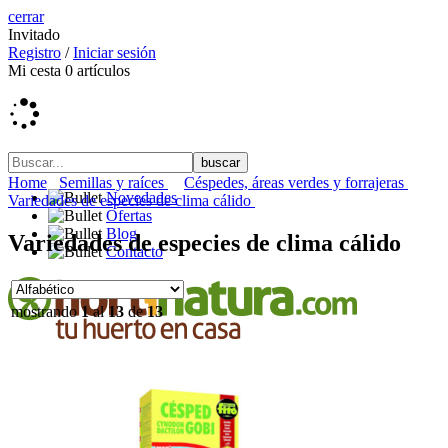
cerrar
Invitado
Registro
/
Iniciar sesión
Mi cesta
0
artículos
Home
Semillas y raíces
Céspedes, áreas verdes y forrajeras
Novedades
Variedades de especies de clima cálido
Ofertas
Blog
Variedades de especies de clima cálido
Contacto
mostrando
1
al
13
de
13
Macetas, mesas y compostadores
Sustratos y turbas
Semillas y raíces
Plantel
Frutales y fruta fresca