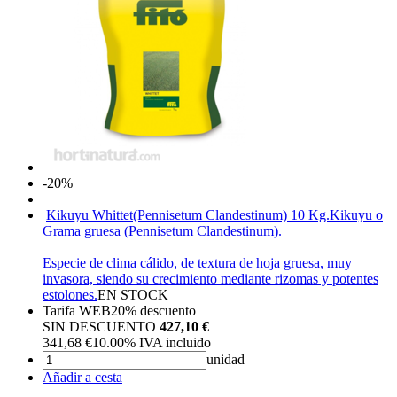
-20%
Kikuyu Whittet(Pennisetum Clandestinum) 10 Kg.
Kikuyu o
Grama gruesa (Pennisetum Clandestinum).
Especie de clima cálido, de textura de hoja gruesa, muy
invasora, siendo su crecimiento mediante rizomas y potentes
estolones.
EN STOCK
Tarifa WEB
20%
descuento
SIN DESCUENTO
427,10 €
341,68
€
10.00%
IVA incluido
unidad
Añadir a cesta