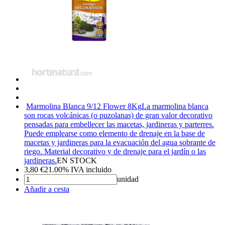
Marmolina Blanca 9/12 Flower 8Kg
La marmolina blanca
son rocas volcánicas (o puzolanas) de gran valor decorativo
pensadas para embellecer las macetas, jardineras y parterres.
Puede emplearse como elemento de drenaje en la base de
macetas y jardineras para la evacuación del agua sobrante de
riego. Material decorativo y de drenaje para el jardín o las
jardineras.
EN STOCK
3,80
€
21.00%
IVA incluido
unidad
Añadir a cesta