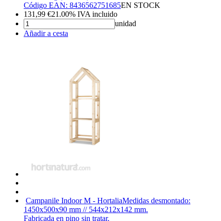
Código EAN: 8436562751685
EN STOCK
131,99
€
21.00%
IVA incluido
unidad
Añadir a cesta
Campanile Indoor M - Hortalia
Medidas desmontado:
1450x500x90 mm // 544x212x142 mm.
Fabricada en pino sin tratar.