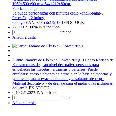
1050x500x90cm // 544x212x80cm.
Fabricada en pino sin tratar.
Se puede personalizar con pinturas estilo «chalk-paint».
Peso: 7kg (2 bultos)
Código EAN: 8436562751661
EN STOCK
77,99
€
21.00%
IVA incluido
unidad
Añadir a cesta
Canto Radado de Río 8/22 Flower 20Kg
El Canto Rodado de
Río son rocas de gran nivel decorativo pensadas para
embellecer las macetas, jardineras y parterres. Puede
emplearse como elemento de drenaje en la base de macetas y
jardineras para la evacuación del agua sobrante de riego.
Material decorativo y de drenaje para el jardín o las jardineras
del jardín.
EN STOCK
6,10
€
21.00%
IVA incluido
unidad
Añadir a cesta