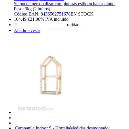
Se puede personalizar con pinturas estilo «chalk-paint».
Peso: 9kg (2 bultos)
Código EAN: 8436562751678
EN STOCK
104,49
€
21.00%
IVA incluido
unidad
Añadir a cesta
Campanile Indoor S - Hortalia
Medidas desmontado: