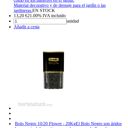
como en los parterres en el jardín.
Material decorativo y de drenaje para el jardín o las
jardineras.
EN STOCK
13,20
€
21.00%
IVA incluido
unidad
Añadir a cesta
Bolo Negro 10/20 Flower - 20Kg
El Bolo Negro son áridos