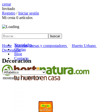
cerrar
Invitado
Registro
/
Iniciar sesión
Mi cesta
0
artículos
Novedades
Home
Macetas, mesas y compostadores
Huerto Urbano
Ofertas
Decoración
Blog
Contacto
Decoración
mostrando
1
al
35
de
35
Macetas, mesas y compostadores
Sustratos y turbas
Semillas y raíces
Plantel
Frutales y fruta fresca
Riego