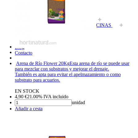
Nutrición Vegetal
CONTROL DE PLAGAS
Artículos agricultura
Herramientas, maquinaria y accesorios
FUEGO Y MANTENIMIENTO DE PISCINAS
MASCOTAS Y HOGAR
Novedades
Ofertas
Blog
Contacto
Arena de Río Flower 20Kg
Esta arena de río se puede usar
para mezclar con substratos y mejorar el drenaje.
También es apta para evitar el apelmazamiento o como
substrato para acuarios.
EN STOCK
4,90
€
21.00%
IVA incluido
unidad
Añadir a cesta