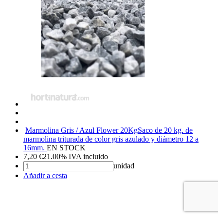
Marmolina Gris / Azul Flower 20Kg
Saco de 20 kg. de
marmolina triturada de color gris azulado y diámetro 12 a
16mm.
EN STOCK
7,20
€
21.00%
IVA incluido
unidad
Añadir a cesta