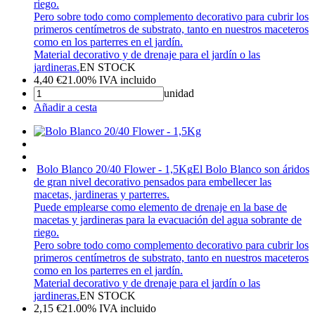
riego.
Pero sobre todo como complemento decorativo para cubrir los
primeros centímetros de substrato, tanto en nuestros maceteros
como en los parterres en el jardín.
Material decorativo y de drenaje para el jardín o las
jardineras.
EN STOCK
4,40
€
21.00%
IVA incluido
unidad
Añadir a cesta
Bolo Blanco 20/40 Flower - 1,5Kg
El Bolo Blanco son áridos
de gran nivel decorativo pensados para embellecer las
macetas, jardineras y parterres.
Puede emplearse como elemento de drenaje en la base de
macetas y jardineras para la evacuación del agua sobrante de
riego.
Pero sobre todo como complemento decorativo para cubrir los
primeros centímetros de substrato, tanto en nuestros maceteros
como en los parterres en el jardín.
Material decorativo y de drenaje para el jardín o las
jardineras.
EN STOCK
2,15
€
21.00%
IVA incluido