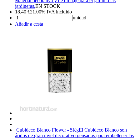
Material decorativo y de drenaje para el jardín o las
jardineras.
EN STOCK
18,40
€
21.00%
IVA incluido
unidad
Añadir a cesta
Cubideco Blanco Flower - 5Kg
El Cubideco Blanco son
áridos de gran nivel decorativo pensados para embellecer las