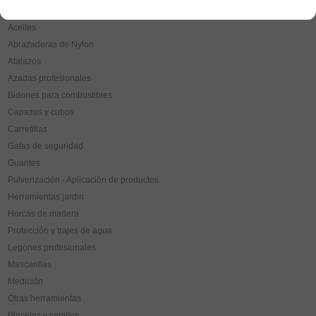
Maquinaria
Aceites
Abrazaderas de Nylon
Atalazos
Azadas profesionales
Bidones para combustibles
Capazos y cubos
Carretillas
Gafas de seguridad
Guantes
Pulverización - Aplicación de productos
Herramientas jardin
Horcas de madera
Protección y trajes de agua
Legones profesionales
Mascarillas
Medición
Otras herramientas
Pinceles y cepillos