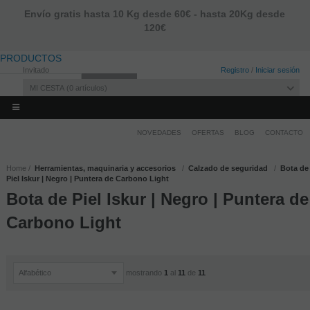
Envío gratis hasta 10 Kg desde 60€ - hasta 20Kg desde
120€
PRODUCTOS
Invitado
Registro
/
Iniciar sesión
MI CESTA
0
artículos
NOVEDADES
OFERTAS
BLOG
CONTACTO
Home
Herramientas, maquinaria y accesorios
Calzado de seguridad
Bota de
Piel Iskur | Negro | Puntera de Carbono Light
Bota de Piel Iskur | Negro | Puntera de
Carbono Light
mostrando
1
al
11
de
11