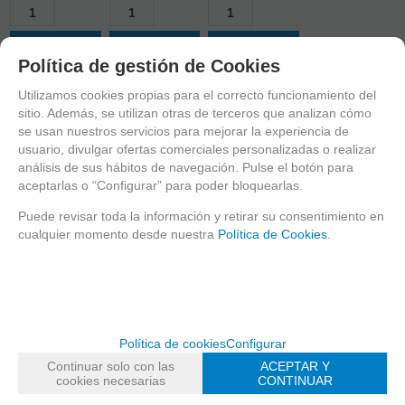
AÑADIR A
AÑADIR A
AÑADIR A
Política de gestión de Cookies
CESTA
CESTA
CESTA
Utilizamos cookies propias para el correcto funcionamiento del
sitio. Además, se utilizan otras de terceros que analizan cómo
mostrando
1
al
11
de
11
se usan nuestros servicios para mejorar la experiencia de
PRODUCTOS
usuario, divulgar ofertas comerciales personalizadas o realizar
CERRAR
análisis de sus hábitos de navegación. Pulse el botón para
Macetas, mesas y compostadores
aceptarlas o “Configurar” para poder bloquearlas.
Sustratos y turbas
Puede revisar toda la información y retirar su consentimiento en
Semillas y raíces
cualquier momento desde nuestra
Política de Cookies
.
Plantel
Frutales y fruta fresca
Riego
Nutrición Vegetal
Política de cookies
Configurar
CONTROL DE PLAGAS
Continuar solo con las
ACEPTAR Y
Artículos agricultura
cookies necesarias
CONTINUAR
Herramientas, maquinaria y accesorios