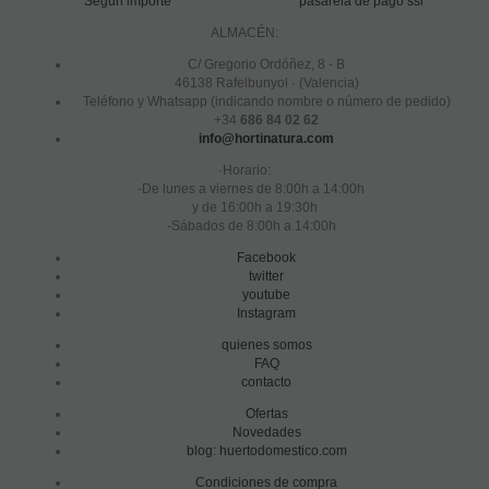
Según importe
pasarela de pago ssl
ALMACÉN:
C/ Gregorio Ordóñez, 8 - B
46138 Rafelbunyol · (Valencia)
Teléfono y Whatsapp (indicando nombre o número de pedido)
+34
686 84 02 62
info@hortinatura.com
·Horario:
-De lunes a viernes de 8:00h a 14:00h
y de 16:00h a 19:30h
-Sábados de 8:00h a 14:00h
Facebook
twitter
youtube
Instagram
quienes somos
FAQ
contacto
Ofertas
Novedades
blog: huertodomestico.com
Condiciones de compra