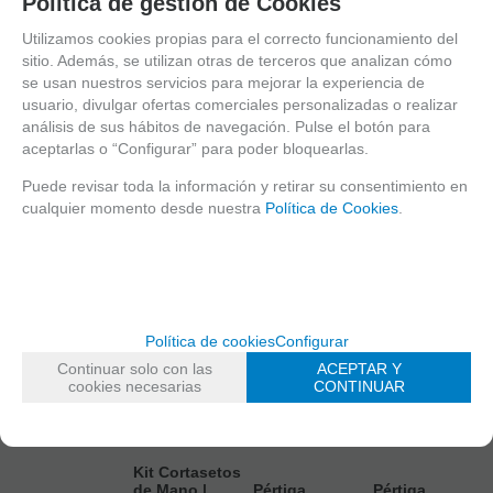
Política de gestión de Cookies
incluido
incluido
incluido
incluido
Utilizamos cookies propias para el correcto funcionamiento del
sitio. Además, se utilizan otras de terceros que analizan cómo
se usan nuestros servicios para mejorar la experiencia de
AÑADIR A
AÑADIR A
AÑADIR A
AÑADIR A
usuario, divulgar ofertas comerciales personalizadas o realizar
CESTA
CESTA
CESTA
CESTA
análisis de sus hábitos de navegación. Pulse el botón para
aceptarlas o “Configurar” para poder bloquearlas.
Puede revisar toda la información y retirar su consentimiento en
cualquier momento desde nuestra
Política de Cookies
.
Política de cookies
Configurar
Continuar solo con las
ACEPTAR Y
cookies necesarias
CONTINUAR
Kit Cortasetos
de Mano |
Pértiga
Pértiga