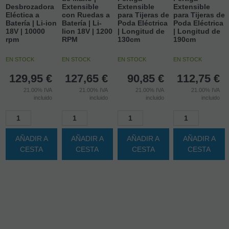
Desbrozadora
Extensible
Extensible
Extensible
Eléctica a
con Ruedas a
para Tijeras de
para Tijeras de
Batería | Li-ion
Batería | Li-
Poda Eléctrica
Poda Eléctrica
18V | 10000
Iion 18V | 1200
| Longitud de
| Longitud de
rpm
RPM
130cm
190cm
EN STOCK
EN STOCK
EN STOCK
EN STOCK
129,95
€
127,65
€
90,85
€
112,75
€
21.00%
IVA
21.00%
IVA
21.00%
IVA
21.00%
IVA
incluido
incluido
incluido
incluido
AÑADIR A
AÑADIR A
AÑADIR A
AÑADIR A
CESTA
CESTA
CESTA
CESTA