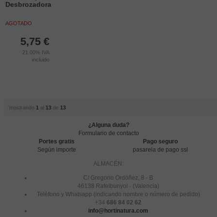
Desbrozadora
AGOTADO
5,75
€
21.00%
IVA
incluido
mostrando
1
al
13
de
13
¿Alguna duda?
Formulario de contacto
Portes gratis
Pago seguro
Según importe
pasarela de pago ssl
ALMACÉN:
C/ Gregorio Ordóñez, 8 - B
46138 Rafelbunyol · (Valencia)
Teléfono y Whatsapp (indicando nombre o número de pedido)
+34
686 84 02 62
info@hortinatura.com