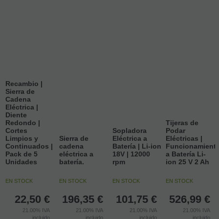
Recambio |
Sierra de
Cadena
Eléctrica |
Diente
Redondo |
Tijeras de
Cortes
Sopladora
Podar
Limpios y
Sierra de
Eléctrica a
Eléctricas |
Continuados |
cadena
Batería | Li-ion
Funcionamient
Pack de 5
eléctrica a
18V | 12000
a Batería Li-
Unidades
batería.
rpm
ion 25 V 2 Ah
EN STOCK
EN STOCK
EN STOCK
EN STOCK
22,50
€
196,35
€
101,75
€
526,99
€
21.00%
IVA
21.00%
IVA
21.00%
IVA
21.00%
IVA
incluido
incluido
incluido
incluido