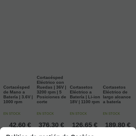
Cortacésped
Eléctrico con
Cortacésped
Ruedas | 36V |
Cortasetos
Cortasetos
de Mano a
3200 rpm | 5
Eléctrico a
Eléctrico de
Batería | 3.6V |
Posiciones de
Batería | Li-ion
largo alcance
1000 rpm
corte
18V | 1100 rpm
a batería
EN STOCK
EN STOCK
EN STOCK
EN STOCK
42,60
€
376,30
€
126,65
€
189,80
€
21.00%
IVA
21.00%
IVA
21.00%
IVA
21.00%
IVA