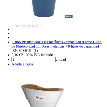
Cubo Plástico con Asas metálicas - capacidad 8 litros.
Cubo
de Plástico azul con Asas metálicas y 8 litros de capacidad
.
EN STOCK
(
1
)
2,10
€
21.00%
IVA incluido
unidad
Añadir a cesta