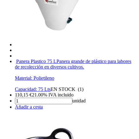
Panera Plastico 75 L
Panera grande de plástico para labores
de recolección en diversos cultivos.
Material: Polietileno
Capacidad: 75 Lts
EN STOCK
(
1
)
110,15
€
21.00%
IVA incluido
unidad
Añadir a cesta