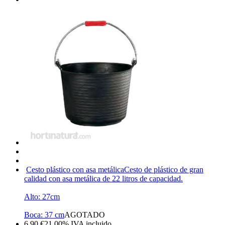
Cesto plástico con asa metálica
Cesto de plástico de gran
calidad con asa metálica de 22 litros de capacidad.
Alto: 27cm
Boca: 37 cm
AGOTADO
6,90
€
21.00%
IVA incluido