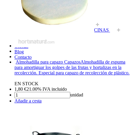
Riego
Nutrición Vegetal
CONTROL DE PLAGAS
Artículos agricultura
Herramientas, maquinaria y accesorios
FUEGO Y MANTENIMIENTO DE PISCINAS
MASCOTAS Y HOGAR
Novedades
Ofertas
Blog
Contacto
Almohadilla para capazo Capazos
Almohadilla de espuma
para amortiguar los golpes de las frutas y hortalizas en la
recolección. Especial para capazo de recolección de plástico.
EN STOCK
1,80
€
21.00%
IVA incluido
unidad
Añadir a cesta