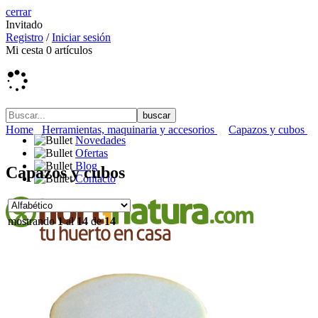
cerrar
Invitado
Registro
/
Iniciar sesión
Mi cesta
0
artículos
Home
Herramientas, maquinaria y accesorios
Capazos y cubos
Novedades
Ofertas
Blog
Capazos y cubos
Contacto
mostrando
1
al
14
de
14
Macetas, mesas y compostadores
Sustratos y turbas
Semillas y raíces
Plantel
Frutales y fruta fresca