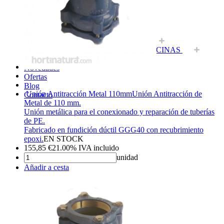
Riego
Nutrición Vegetal
CONTROL DE PLAGAS
Artículos agricultura
Herramientas, maquinaria y accesorios
FUEGO Y MANTENIMIENTO DE PISCINAS
MASCOTAS Y HOGAR
Novedades
Ofertas
Blog
Unión Antitracción Metal 110mm
Unión Antitracción de
Contacto
Metal de 110 mm.
Unión metálica para el conexionado y reparación de tuberías
de PE.
Fabricado en fundición dúctil GGG40 con recubrimiento
epoxi.
EN STOCK
155,85
€
21.00%
IVA incluido
unidad
Añadir a cesta