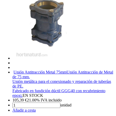
Unión Antitracción Metal 75mm
Unión Antitracción de Metal
de 75 mm.
Unión metálica para el conexionado y reparación de tuberías
de PE.
Fabricado en fundición dúctil GGG40 con recubrimiento
epoxi.
EN STOCK
105,39
€
21.00%
IVA incluido
unidad
Añadir a cesta