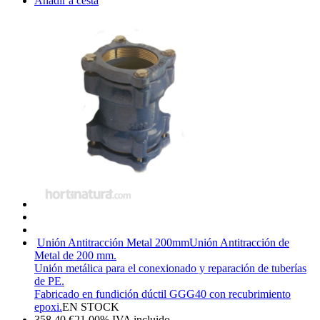
Añadir a cesta
Unión Antitracción Metal 200mm
Unión Antitracción de
Metal de 200 mm.
Unión metálica para el conexionado y reparación de tuberías
de PE.
Fabricado en fundición dúctil GGG40 con recubrimiento
epoxi.
EN STOCK
358,40
€
21.00%
IVA incluido