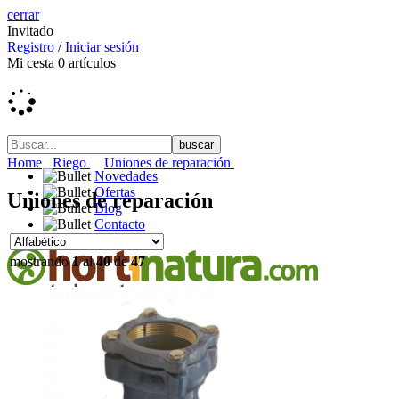
cerrar
Invitado
Registro
/
Iniciar sesión
Mi cesta
0
artículos
Home
Riego
Uniones de reparación
Novedades
Ofertas
Uniones de reparación
Blog
Contacto
mostrando
1
al
40
de
47
Macetas, mesas y compostadores
Sustratos y turbas
Semillas y raíces
Plantel
Frutales y fruta fresca