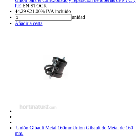
Unión para el conexionado y reparación de tuberías de PVC y
P.E.
EN STOCK
44,29
€
21.00%
IVA incluido
unidad
Añadir a cesta
Unión Gibault Metal 160mm
Unión Gibault de Metal de 160
mm.