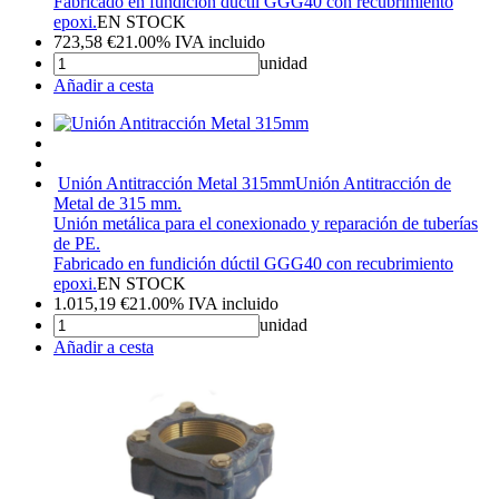
Fabricado en fundición dúctil GGG40 con recubrimiento
epoxi.
EN STOCK
723,58
€
21.00%
IVA incluido
unidad
Añadir a cesta
Unión Antitracción Metal 315mm
Unión Antitracción de
Metal de 315 mm.
Unión metálica para el conexionado y reparación de tuberías
de PE.
Fabricado en fundición dúctil GGG40 con recubrimiento
epoxi.
EN STOCK
1.015,19
€
21.00%
IVA incluido
unidad
Añadir a cesta