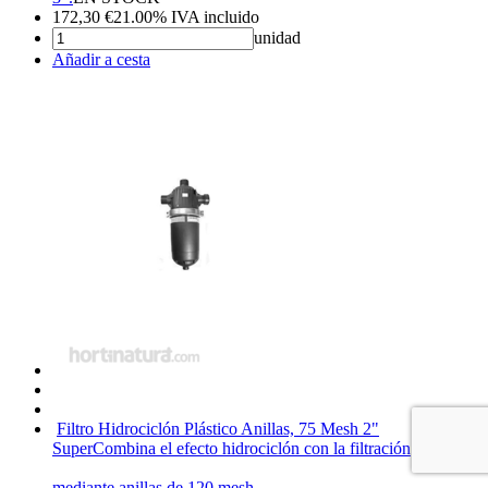
172,30
€
21.00%
IVA incluido
unidad
Añadir a cesta
Filtro Hidrociclón Plástico Anillas, 75 Mesh 2"
Super
Combina el efecto hidrociclón con la filtración
mediante anillas de 120 mesh.