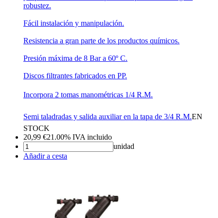
robustez.
Fácil instalación y manipulación.
Resistencia a gran parte de los productos químicos.
Presión máxima de 8 Bar a 60º C.
Discos filtrantes fabricados en PP.
Incorpora 2 tomas manométricas 1/4 R.M.
Semi taladradas y salida auxiliar en la tapa de 3/4 R.M.
EN
STOCK
20,99
€
21.00%
IVA incluido
unidad
Añadir a cesta