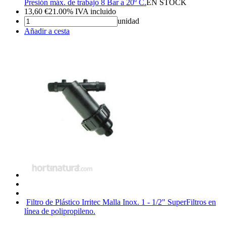
Presión máx. de trabajo 8 Bar a 20º C.
EN STOCK
13,60
€
21.00%
IVA incluido
unidad
Añadir a cesta
Filtro de Plástico Irritec Malla Inox. 1 - 1/2" Super
Filtros en
línea de polipropileno.