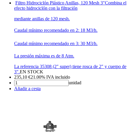
Filtro Hidrociclón Plástico Anillas, 120 Mesh 3"
Combina el
efecto hidrociclón con la filtración
mediante anillas de 120 mesh.
Caudal mínimo recomendado en 2: 18 M3/h.
Caudal mínimo recomendado en 3: 30 M3/h.
La presión máxima es de 8 Atm.
La referencia 35308 (2" super) tiene rosca de 2" y cuerpo de
3".
EN STOCK
235,10
€
21.00%
IVA incluido
unidad
Añadir a cesta