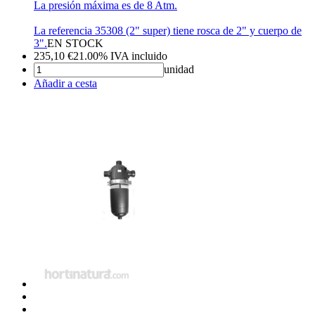
La presión máxima es de 8 Atm.
La referencia 35308 (2" super) tiene rosca de 2" y cuerpo de
3".
EN STOCK
235,10
€
21.00%
IVA incluido
unidad
Añadir a cesta