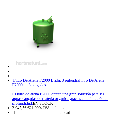
Filtro De Arena F2000 Brida: 3 pulgadas
Filtro De Arena
F2000 de 3 pulgadas
El filtro de arena F2000 ofrece una gran solución para las
aguas cargadas de materia orgánica gracias a su filtración en
profundidad.
EN STOCK
2.947,56
€
21.00%
IVA incluido
unidad