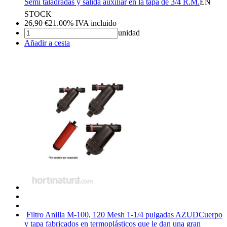
Semi taladradas y salida auxiliar en la tapa de 3/4 R.M.
EN
STOCK
26,90
€
21.00%
IVA incluido
unidad
Añadir a cesta
Filtro Anilla M-100, 120 Mesh 1-1/4 pulgadas AZUD
Cuerpo
y tapa fabricados en termoplásticos que le dan una gran