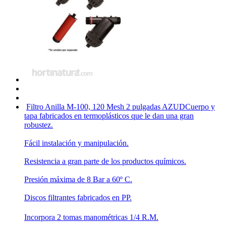
Filtro Anilla M-100, 120 Mesh 2 pulgadas AZUD
Cuerpo y
tapa fabricados en termoplásticos que le dan una gran
robustez.
Fácil instalación y manipulación.
Resistencia a gran parte de los productos químicos.
Presión máxima de 8 Bar a 60º C.
Discos filtrantes fabricados en PP.
Incorpora 2 tomas manométricas 1/4 R.M.