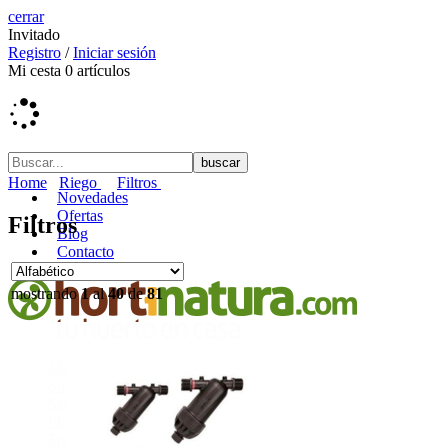
cerrar
Invitado
Registro
/
Iniciar sesión
Mi cesta
0
artículos
Home
Riego
Filtros
Novedades
Ofertas
Filtros
Blog
Contacto
mostrando
1
al
40
de
81
Macetas, mesas y compostadores
Sustratos y turbas
Semillas y raíces
Plantel
Frutales y fruta fresca