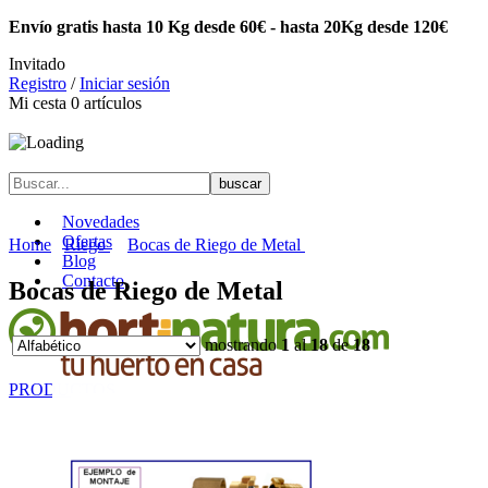
Envío gratis hasta 10 Kg desde 60€ - hasta 20Kg desde 120€
Invitado
Registro
/
Iniciar sesión
Mi cesta
0
artículos
Novedades
Ofertas
Home
Riego
Bocas de Riego de Metal
Blog
Contacto
Bocas de Riego de Metal
mostrando
1
al
18
de
18
PRODUCTOS