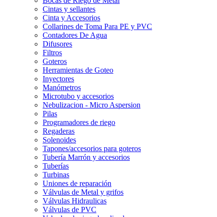
Bocas de Riego de Metal
Cintas y sellantes
Cinta y Accesorios
Collarines de Toma Para PE y PVC
Contadores De Agua
Difusores
Filtros
Goteros
Herramientas de Goteo
Inyectores
Manómetros
Microtubo y accesorios
Nebulizacion - Micro Aspersion
Pilas
Programadores de riego
Regaderas
Solenoides
Tapones/accesorios para goteros
Tubería Marrón y accesorios
Tuberías
Turbinas
Uniones de reparación
Válvulas de Metal y grifos
Válvulas Hidraulicas
Válvulas de PVC