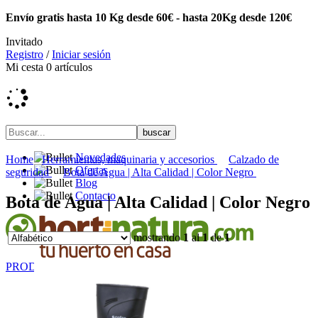
Envío gratis hasta 10 Kg desde 60€ - hasta 20Kg desde 120€
Invitado
Registro
/
Iniciar sesión
Mi cesta
0
artículos
Novedades
Home
Herramientas, maquinaria y accesorios
Calzado de
Ofertas
seguridad
Bota de Agua | Alta Calidad | Color Negro
Blog
Contacto
Bota de Agua | Alta Calidad | Color Negro
mostrando
1
al
1
de
1
PRODUCTOS