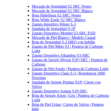
Mocasín de Seguridad S2 SRC Negro
Mocasín de Seguridad S2 SRC Blanco
Bota Hidrófuga S2 SRC Negro
Bota White Eagle S2 SRC Blanca
Zapato deportivo Wings S-3
Sandalia de Seguridad S-1P
Zapato Deportivo Montiel S3-SRC ESD
Mocasín de Piel Blanco | Modelo Casual
Bota de Seguridad S-3 HRO con hebilla
Zapato de Piel Mirto S3 | Puntera de Carbono
Light
Zapato Deportivo Alhambra S3-SRC
Zapato de Serraje Myron S1P+SRC | Puntera de
Carbono
Zapato de Piel Apolo | Puntera de Carbono Light
Zapato Deportivo Claus S-3 | Resistencia 1000
Newtons
Sandalia de Serraje Petrina |S1P | Cierre con
Velcro
Zapato Deportivo Solana S1P-SRC
Bota de Serraje Arion | Gris | Puntera de Carbono
Light
Bota de Piel Urian | Cierre de Velcro | Puntera
light