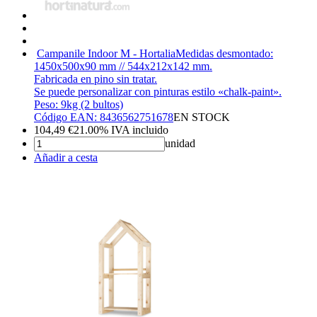
Campanile Indoor M - Hortalia
Medidas desmontado:
1450x500x90 mm // 544x212x142 mm.
Fabricada en pino sin tratar.
Se puede personalizar con pinturas estilo «chalk-paint».
Peso: 9kg (2 bultos)
Código EAN: 8436562751678
EN STOCK
104,49
€
21.00%
IVA incluido
unidad
Añadir a cesta