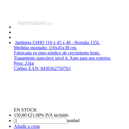
Jardinera GHIO 110 x 45 x 40 - Hortalia
155L
Medidas montado: 110x45x38 cm.
Fabricada en pino nórdico de crecimiento lento.
Tratamiento autoclave nivel 4. Apto para uso exterior.
Peso: 21kg
Código EAN: 8436562750763
EN STOCK
150,80
€
21.00%
IVA incluido
unidad
Añadir a cesta