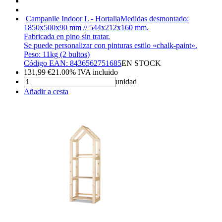
Campanile Indoor L - Hortalia
Medidas desmontado:
1850x500x90 mm // 544x212x160 mm.
Fabricada en pino sin tratar.
Se puede personalizar con pinturas estilo «chalk-paint».
Peso: 11kg (2 bultos)
Código EAN: 8436562751685
EN STOCK
131,99
€
21.00%
IVA incluido
unidad
Añadir a cesta