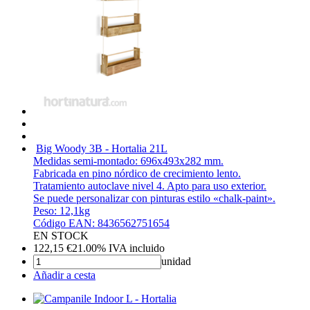
Big Woody 3B - Hortalia
21L
Medidas semi-montado: 696x493x282 mm.
Fabricada en pino nórdico de crecimiento lento.
Tratamiento autoclave nivel 4. Apto para uso exterior.
Se puede personalizar con pinturas estilo «chalk-paint».
Peso: 12,1kg
Código EAN: 8436562751654
EN STOCK
122,15
€
21.00%
IVA incluido
unidad
Añadir a cesta