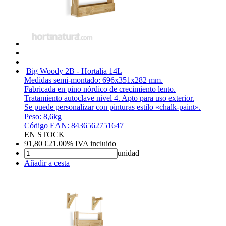
Big Woody 2B - Hortalia
14L
Medidas semi-montado: 696x351x282 mm.
Fabricada en pino nórdico de crecimiento lento.
Tratamiento autoclave nivel 4. Apto para uso exterior.
Se puede personalizar con pinturas estilo «chalk-paint».
Peso: 8,6kg
Código EAN: 8436562751647
EN STOCK
91,80
€
21.00%
IVA incluido
unidad
Añadir a cesta