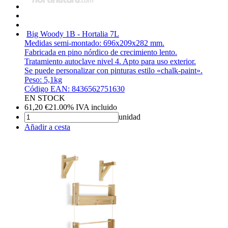
Big Woody 1B - Hortalia
7L
Medidas semi-montado: 696x209x282 mm.
Fabricada en pino nórdico de crecimiento lento.
Tratamiento autoclave nivel 4. Apto para uso exterior.
Se puede personalizar con pinturas estilo «chalk-paint».
Peso: 5,1kg
Código EAN: 8436562751630
EN STOCK
61,20
€
21.00%
IVA incluido
unidad
Añadir a cesta