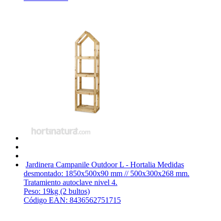
Jardinera Campanile Outdoor L - Hortalia
Medidas
desmontado: 1850x500x90 mm // 500x300x268 mm.
Tratamiento autoclave nivel 4.
Peso: 19kg (2 bultos)
Código EAN: 8436562751715