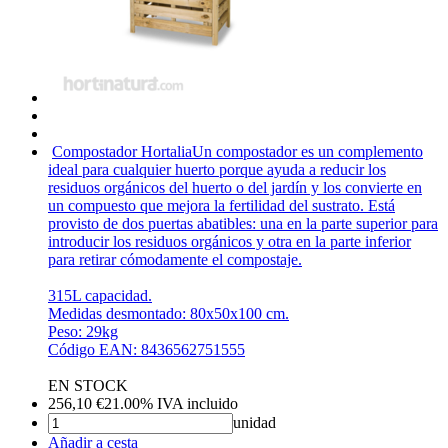
Compostador Hortalia
Un compostador es un complemento
ideal para cualquier huerto porque ayuda a reducir los
residuos orgánicos del huerto o del jardín y los convierte en
un compuesto que mejora la fertilidad del sustrato. Está
provisto de dos puertas abatibles: una en la parte superior para
introducir los residuos orgánicos y otra en la parte inferior
para retirar cómodamente el compostaje.
315L capacidad.
Medidas desmontado: 80x50x100 cm.
Peso: 29kg
Código EAN: 8436562751555
EN STOCK
256,10
€
21.00%
IVA incluido
unidad
Añadir a cesta