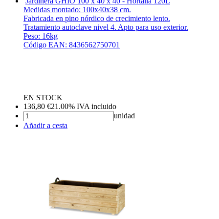
Jardinera GHIO 100 x 40 x 40 - Hortalia
120L
Medidas montado: 100x40x38 cm.
Fabricada en pino nórdico de crecimiento lento.
Tratamiento autoclave nivel 4. Apto para uso exterior.
Peso: 16kg
Código EAN: 8436562750701
EN STOCK
136,80
€
21.00%
IVA incluido
unidad
Añadir a cesta