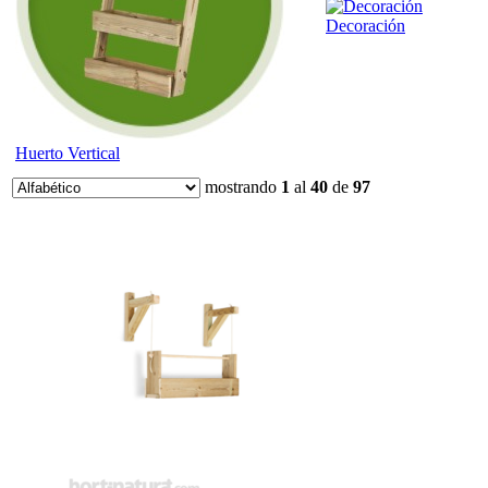
Decoración
Huerto Vertical
mostrando
1
al
40
de
97