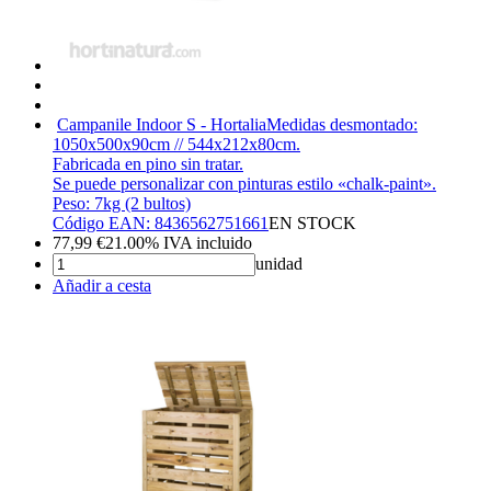
Campanile Indoor S - Hortalia
Medidas desmontado:
1050x500x90cm // 544x212x80cm.
Fabricada en pino sin tratar.
Se puede personalizar con pinturas estilo «chalk-paint».
Peso: 7kg (2 bultos)
Código EAN: 8436562751661
EN STOCK
77,99
€
21.00%
IVA incluido
unidad
Añadir a cesta