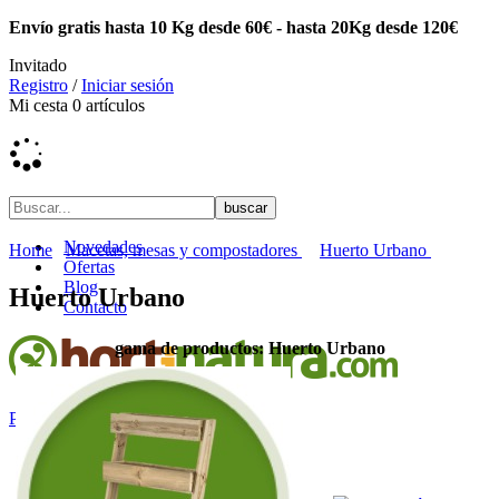
Envío gratis hasta 10 Kg desde 60€ - hasta 20Kg desde 120€
Invitado
Registro
/
Iniciar sesión
Mi cesta
0
artículos
Novedades
Home
Macetas, mesas y compostadores
Huerto Urbano
Ofertas
Blog
Huerto Urbano
Contacto
gama de productos: Huerto Urbano
PRODUCTOS