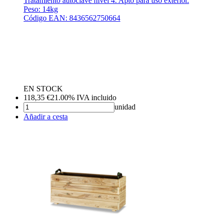
Tratamiento autoclave nivel 4. Apto para uso exterior.
Peso: 14kg
Código EAN: 8436562750664
EN STOCK
118,35
€
21.00%
IVA incluido
unidad
Añadir a cesta