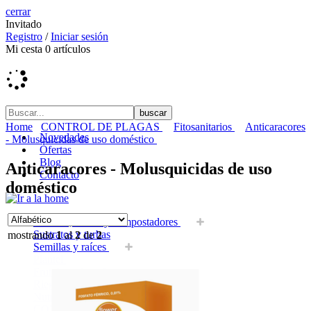
cerrar
Invitado
Registro
/
Iniciar sesión
Mi cesta
0
artículos
Home
CONTROL DE PLAGAS
Fitosanitarios
Anticaracores
Novedades
- Molusquicidas de uso doméstico
Ofertas
Blog
Anticaracores - Molusquicidas de uso
Contacto
doméstico
Macetas, mesas y compostadores
Sustratos y turbas
mostrando
1
al
2
de
2
Semillas y raíces
Plantel
Frutales y fruta fresca
Riego
Nutrición Vegetal
CONTROL DE PLAGAS