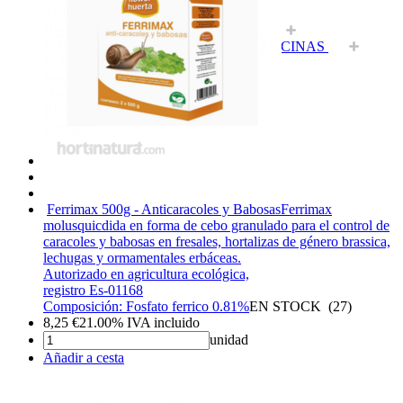
Artículos agricultura
Herramientas, maquinaria y accesorios
FUEGO Y MANTENIMIENTO DE PISCINAS
MASCOTAS Y HOGAR
Novedades
Ofertas
Blog
Contacto
Ferrimax 500g - Anticaracoles y Babosas
Ferrimax
molusquicdida en forma de cebo granulado para el control de
caracoles y babosas en fresales, hortalizas de género brassica,
lechugas y ormamentales erbáceas.
Autorizado en agricultura ecológica,
registro Es-01168
Composición: Fosfato ferrico 0.81%
EN STOCK
(
27
)
8,25
€
21.00%
IVA incluido
unidad
Añadir a cesta