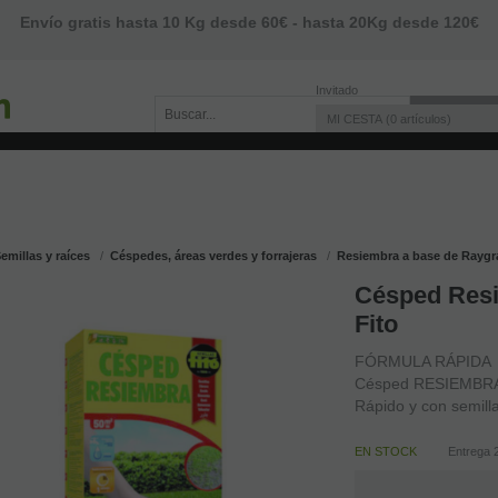
Envío gratis hasta 10 Kg desde 60€ - hasta 20Kg desde 120€
Invitado
MI CESTA
0
artículos
emillas y raíces
Céspedes, áreas verdes y forrajeras
Resiembra a base de Raygr
Césped Resi
Fito
FÓRMULA RÁPIDA
Césped RESIEMBR
Rápido y con semilla
EN STOCK
Entrega 2