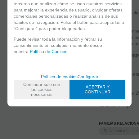
terceros que analizan cómo se usan nuestros servicios
USOS
para mejorar la experiencia de usuario, divulgar ofertas
Resiembra de cualqu
comerciales personalizadas o realizar análisis de sus
hábitos de navegación. Pulse el botón para aceptarlas o
COMPOSICIÓN
“Configurar” para poder bloquearlas.
30% Lolium perenn
40% Lolium perenn
Puede revisar toda la información y retirar su
30% Lolium perenn
consentimiento en cualquier momento desde
nuestra
Política de Cookies
.
ÉPOCA DE SIEMB
Todo el año
RAPIDEZ DE GERM
Política de cookies
Configurar
1 semana
Continuar solo con
ACEPTAR Y
las cookies
CONTINUAR
Dosis de siembra: 2
necesarias
Cantidad: 5 Kg.
FAMILIAS RELACION
Resiembra a base de