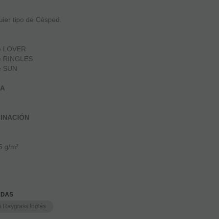
ier tipo de Césped.
e LOVER
e RINGLES
e SUN
RA
INACIÓN
5 g/m²
ADAS
 Raygrass Inglés