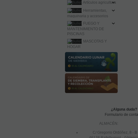
Artículos agricultura
Herramientas,
maquinaria y accesorios
FUEGO Y
MANTENIMIENTO DE
PISCINAS
MASCOTAS Y
HOGAR
¿Alguna duda?
Formulario de conta
ALMACÉN:
C/ Gregorio Ordóñez, 8 - B
46138 Rafelbunyol · (Valenci