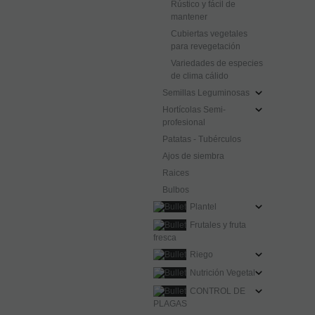
Rústico y fácil de
mantener
Cubiertas vegetales
para revegetación
Variedades de especies
de clima cálido
Semillas Leguminosas
Hortícolas Semi-
profesional
Patatas - Tubérculos
Ajos de siembra
Raices
Bulbos
Plantel
Frutales y fruta
fresca
Riego
Nutrición Vegetal
CONTROL DE
PLAGAS