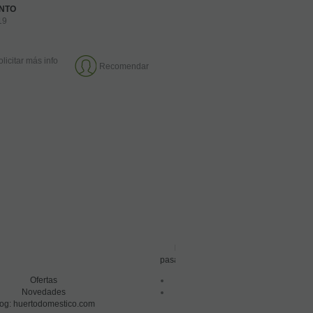
ENTO
19
olicitar más info
Recomendar
Pago seguro
pasarela de pago ssl
Ofertas
Condiciones de compra
Novedades
Aviso legal
log: huertodomestico.com