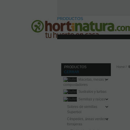
PRODUCTOS
PRODUCTOS
Home
S
CERRAR
Macetas, mesas y
compostadores
Sustratos y turbas
Semillas y raíces
Sobres de semillas
Superbol
Céspedes, áreas verdes y
forrajeras