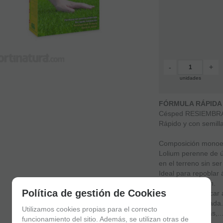
-
+
unidades
FÓRMULA RÁPIDA
Césped RESIEMBR
Rápido y con semilla
Composición monoes
Lolium perenne de ú
en el terreno sin se
Ideal para repoblar 
época y situación.
Política de gestión de Cookies
Muy fácil de aplicar 
pesada y coloreada
Utilizamos cookies propias para el correcto
pájaros, hormigas,..
funcionamiento del sitio. Además, se utilizan otras de