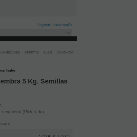
Registro
/
Iniciar sesión
NOVEDADES
OFERTAS
BLOG
CONTACTO
ass Inglés
embra 5 Kg. Semillas
A
 recubierta (Pildorada)
4/48 h
SIN DESCUENTO