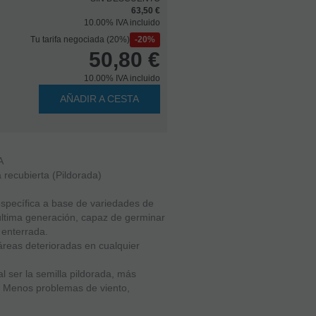
63,50 €
10.00%
IVA incluido
Tu tarifa negociada (20%)
20%
50,80
€
10.00%
IVA incluido
AÑADIR A CESTA
A
 recubierta (Pildorada)
pecífica a base de variedades de
ltima generación, capaz de germinar
r enterrada.
áreas deterioradas en cualquier
al ser la semilla pildorada, más
. Menos problemas de viento,
.