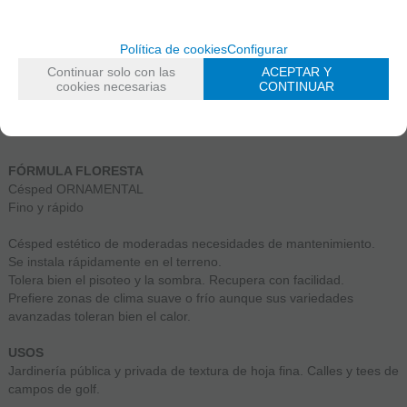
-
+
Política de cookies
Configurar
unidades
Continuar solo con las
ACEPTAR Y
cookies necesarias
CONTINUAR
AÑADIR A CESTA
FÓRMULA FLORESTA
Césped ORNAMENTAL
Fino y rápido
Césped estético de moderadas necesidades de mantenimiento.
Se instala rápidamente en el terreno.
Tolera bien el pisoteo y la sombra. Recupera con facilidad.
Prefiere zonas de clima suave o frío aunque sus variedades
avanzadas toleran bien el calor.
USOS
Jardinería pública y privada de textura de hoja fina. Calles y tees de
campos de golf.