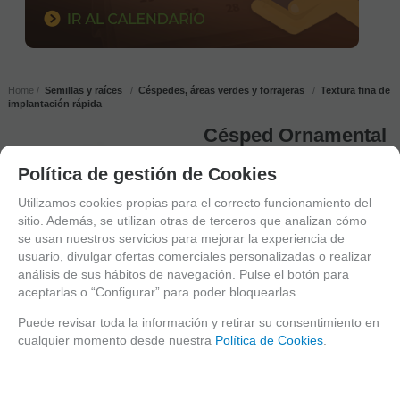
Home
Semillas y raíces
Céspedes, áreas verdes y forrajeras
Textura fina de
implantación rápida
Césped Ornamental
5Kg Semillas Fito
Política de gestión de Cookies
FÓRMULA FLORESTA
Utilizamos cookies propias para el correcto funcionamiento del
Césped ORNAMENTAL
sitio. Además, se utilizan otras de terceros que analizan cómo
Fino y rápido
se usan nuestros servicios para mejorar la experiencia de
usuario, divulgar ofertas comerciales personalizadas o realizar
EN STOCK
Entrega 24/48 h
análisis de sus hábitos de navegación. Pulse el botón para
aceptarlas o “Configurar” para poder bloquearlas.
SIN DESCUENTO
39,90 €
Puede revisar toda la información y retirar su consentimiento en
10.00%
IVA incluido
cualquier momento desde nuestra
Política de Cookies
.
Tu tarifa negociada (20%)
20%
31,92
€
10.00%
IVA incluido