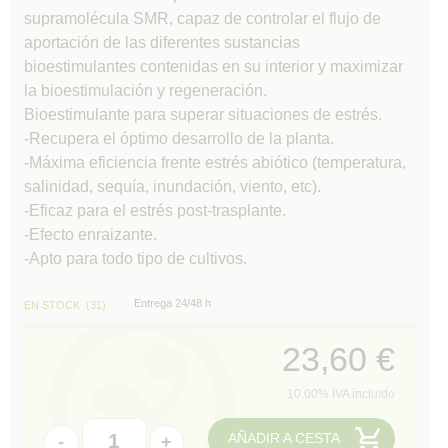
supramolécula SMR, capaz de controlar el flujo de
aportación de las diferentes sustancias
bioestimulantes contenidas en su interior y maximizar
la bioestimulación y regeneración.
Bioestimulante para superar situaciones de estrés.
-Recupera el óptimo desarrollo de la planta.
-Máxima eficiencia frente estrés abiótico (temperatura,
salinidad, sequía, inundación, viento, etc).
-Eficaz para el estrés post-trasplante.
-Efecto enraizante.
-Apto para todo tipo de cultivos.
Entrega 24/48 h
EN STOCK
(
31
)
23,60
€
10.00%
IVA incluido
AÑADIR A CESTA
-
+