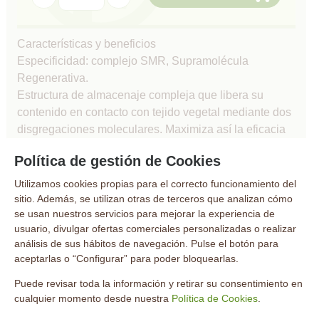
Características y beneficios
Especificidad: complejo SMR, Supramolécula
Regenerativa.
Estructura de almacenaje compleja que libera su
contenido en contacto con tejido vegetal mediante dos
disgregaciones moleculares. Maximiza así la eficacia
de los componentes bioestimulantes (C-AUXALINES)
Política de gestión de Cookies
que contiene al tiempo que otorga:
1. Activación de la vida microbiana.
Utilizamos cookies propias para el correcto funcionamiento del
2. Mayor disponibilidad de nutrientes.
sitio. Además, se utilizan otras de terceros que analizan cómo
se usan nuestros servicios para mejorar la experiencia de
3. Optimización del desarrollo y respiración radicular.
usuario, divulgar ofertas comerciales personalizadas o realizar
Especificidad: componentes bioestimulantes C-
análisis de sus hábitos de navegación. Pulse el botón para
AUXALIN
aceptarlas o “Configurar” para poder bloquearlas.
Los componentes bioestimulantes C-AUXALIN ofrecen
los siguientes beneficios:
Puede revisar toda la información y retirar su consentimiento en
cualquier momento desde nuestra
Política de Cookies
.
1. C-AUXALIN 1: mayor desarrollo vegetal. Efecto
bioestimulante del desarrollo vegetativo a nivel foliar y