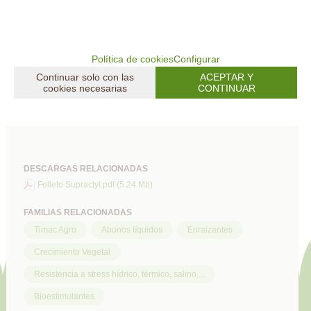
radicular.
2. C-AUXALIN 2: mayor actividad metabólica y
fotosintética. Otorga a la planta la energía para
Política de cookies
Configurar
sustentar el desarrollo promovido por el C-AUXALIN 1.
Continuar solo con las
ACEPTAR Y
3. C-AUXALIN 3: efecto antiestrés y regenerativo.
cookies necesarias
CONTINUAR
Mejora la resistencia y ayuda a una rápida
recuperación frente a estreses abióticos.
DESCARGAS RELACIONADAS
Folleto Supractyl.pdf (5.24 Mb)
FAMILIAS RELACIONADAS
Timac Agro
Abonos líquidos
Enraizantes
Crecimiento Vegetal
Resistencia a stress hídrico, térmico, salino,...
Bioestimulantes