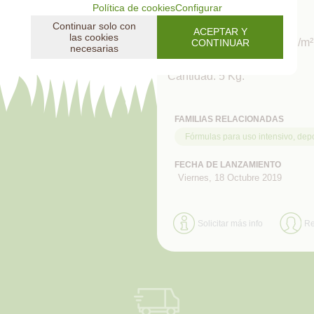
Política de cookies
Configurar
3 semanas
Continuar solo con
ACEPTAR Y
las cookies
Dosis de siembra: 15-20 g/m²
CONTINUAR
necesarias
Cantidad: 5 Kg.
FAMILIAS RELACIONADAS
Fórmulas para uso intensivo, depo
FECHA DE LANZAMIENTO
Viernes, 18 Octubre 2019
Solicitar más info
R