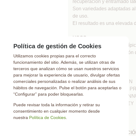
recuperación y entramado late
Son variedades adaptadas al c
de uso.
El resultado es una elevada 
USOS
Campos de fútbol, tenis, hípic
Política de gestión de Cookies
máxima calidad. Producción 
Utilizamos cookies propias para el correcto
funcionamiento del sitio. Además, se utilizan otras de
COMPOSICIÓN
terceros que analizan cómo se usan nuestros servicios
para mejorar la experiencia de usuario, divulgar ofertas
comerciales personalizadas o realizar análisis de sus
30% Poa pratensis PRAFIN
hábitos de navegación. Pulse el botón para aceptarlas o
25% Poa pratensis FIELD P
“Configurar” para poder bloquearlas.
25% Poa pratensis STREN
20% Poa pratensis JERSEY
Puede revisar toda la información y retirar su
ÉPOCA DE SIEMBRA
consentimiento en cualquier momento desde
nuestra
Política de Cookies
.
Primavera y Otoño
RAPIDEZ DE GERMINACI