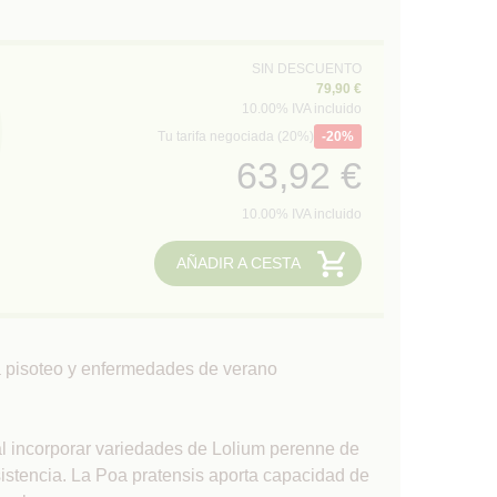
SIN DESCUENTO
79,90 €
10.00%
IVA incluido
Tu tarifa negociada (20%)
20%
63,92
€
10.00%
IVA incluido
AÑADIR A CESTA
 pisoteo y enfermedades de verano
l incorporar variedades de Lolium perenne de
sistencia. La Poa pratensis aporta capacidad de