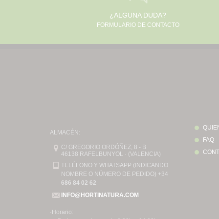
¿ALGUNA DUDA?
FORMULARIO DE CONTACTO
QUIE
ALMACÉN:
FAQ
C/ GREGORIO ORDÓÑEZ, 8 - B
CONT
46138 RAFELBUNYOL · (VALENCIA)
TELÉFONO Y WHATSAPP (INDICANDO
NOMBRE O NÚMERO DE PEDIDO) +34
686 84 02 62
INFO@HORTINATURA.COM
·Horario: