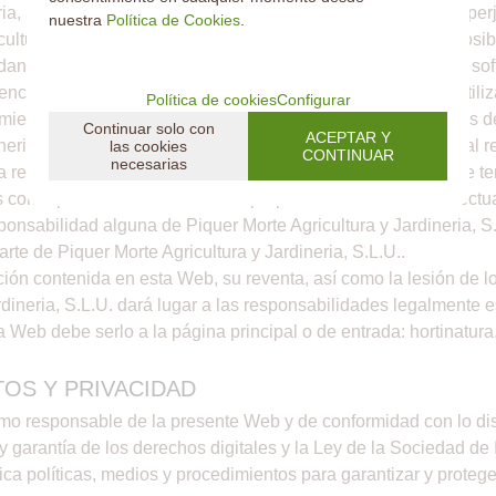
neria, S.L.U. no responderá de ninguna consecuencia, daño o per
nuestra
Política de Cookies
.
icultura y Jardineria, S.L.U. no se hace responsable de los pos
dan causarse al sistema informático del usuario (hardware y so
a de la presencia de virus en el ordenador del usuario utiliza
Política de cookies
Configurar
miento del navegador o del uso de versiones no actualizadas d
Continuar solo con
ACEPTAR Y
ria, S.L.U. es titular de los derechos de propiedad industrial re
las cookies
CONTINUAR
necesarias
 registrada. Respecto a las citas de productos y servicios de te
os correspondientes derechos de propiedad industrial e intelect
ponsabilidad alguna de Piquer Morte Agricultura y Jardineria,
rte de Piquer Morte Agricultura y Jardineria, S.L.U..
ción contenida en esta Web, su reventa, así como la lesión de l
ardineria, S.L.U. dará lugar a las responsabilidades legalmente 
a Web debe serlo a la página principal o de entrada: hortinatur
TOS Y PRIVACIDAD
como responsable de la presente Web y de conformidad con lo di
 garantía de los derechos digitales y la Ley de la Sociedad de
ca políticas, medios y procedimientos para garantizar y proteger