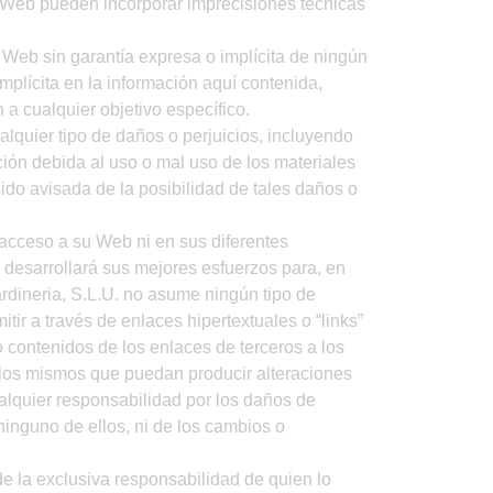
o Web pueden incorporar imprecisiones técnicas
o Web sin garantía expresa o implícita de ningún
implícita en la información aquí contenida,
 a cualquier objetivo específico.
lquier tipo de daños o perjuicios, incluyendo
ción debida al uso o mal uso de los materiales
sido avisada de la posibilidad de tales daños o
l acceso a su Web ni en sus diferentes
desarrollará sus mejores esfuerzos para, en
Jardineria, S.L.U. no asume ningún tipo de
ir a través de enlaces hipertextuales o “links”
 contenidos de los enlaces de terceros a los
n los mismos que puedan producir alteraciones
ualquier responsabilidad por los daños de
ninguno de ellos, ni de los cambios o
e la exclusiva responsabilidad de quien lo