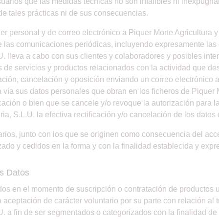
suarios que las medidas técnicas no son infalibles ni inexpugnab
de tales prácticas ni de sus consecuencias.
cter personal y de correo electrónico a Piquer Morte Agricultur
de las comunicaciones periódicas, incluyendo expresamente las 
.U. lleva a cabo con sus clientes y colaboradores y posibles int
de servicios y productos relacionados con la actividad que desa
ación, cancelación y oposición enviando un correo electrónico a 
 vía sus datos personales que obran en los ficheros de Piquer Mo
ificación o bien que se cancele y/o revoque la autorización par
ria, S.L.U. la efectiva rectificación y/o cancelación de los datos
rios, junto con los que se originen como consecuencia del acces
ado y cedidos en la forma y con la finalidad establecida y exp
os Datos
dos en el momento de suscripción o contratación de productos u ot
aceptación de carácter voluntario por su parte con relación al
U. a fin de ser segmentados o categorizados con la finalidad de 