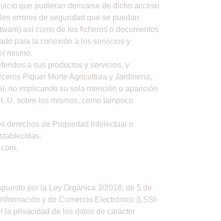
juicio que pudieran derivarse de dicho acceso
ibles errores de seguridad que se puedan
ftware) así como de los ficheros o documentos
do para la conexión a los servicios y
el mismo.
feridos a sus productos y servicios, y
rceros Piquer Morte Agricultura y Jardineria,
ual, no implicando su sola mención o aparición
 S.L.U. sobre los mismos, como tampoco
os derechos de Propiedad Intelectual o
establecidas.
a.com.
spuesto por la Ley Orgánica 3/2018, de 5 de
 Información y de Comercio Electrónico (LSSI-
 la privacidad de los datos de carácter