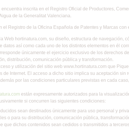
se encuentra inscrita en el Registro Oficial de Productores, Com
 Aigua de la Generalitat Valenciana.
 el Registro de la Oficina Española de Patentes y Marcas con
 la Web hortinatura.com, su diseño, estructura de navegación, 
e datos así como cada uno de los distintos elementos en él con
 corresponde únicamente el ejercicio exclusivo de los derechos 
ón, distribución, comunicación pública y transformación.
eso y utilización del sitio web www.hortinatura.com que Piquer
s de Internet. El acceso a dicho sitio implica su aceptación sin 
á además por las condiciones particulares previstas en cada cas
natura.com
están expresamente autorizados para la visualización
lusivamente si concurren las siguientes condiciones:
ucidos sean destinados únicamente para uso personal y privado
les o para su distribución, comunicación pública, transformaci
be que dichos contenidos sean cedidos o transmitidos a terceros