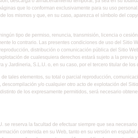
ión, descarga o almacenamiento temporal, ya sea en su totalida
páginas que lo conforman exclusivamente para su uso personal, 
 de los mismos y que, en su caso, aparezca el símbolo del copyr
ingún tipo de permiso, renuncia, transmisión, licencia o cesión 
ente lo contrario. Las presentes condiciones de uso del Sitio W
, reproducción, distribución o comunicación pública del Sitio We
xplotación de cualesquiera derechos estará sujeto a la previa 
a y Jardineria, S.L.U. o, en su caso, por el tercero titular de lo
de tales elementos, su total o parcial reproducción, comunicaci
n, descompilación y/o cualquier otro acto de explotación del Sit
distinto de los expresamente permitidos, será necesario obtener 
.U. se reserva la facultad de efectuar siempre que sea necesario
formación contenida en su Web, tanto en su versión en español c